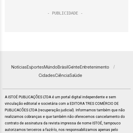
Notícias
Esportes
Mundo
Brasil
Gente
Entretenimento
Cidades
Ciência
Saúde
A ISTOÉ PUBLICAÇÕES LTDA é um portal digital independente e sem
vinculação editorial e societária com a EDITORA TRES COMÉRCIO DE
PUBLICACÕES LTDA (recuperação judicial). Informamos também que não
realizamos cobranças e que também não oferecemos cancelamento do
contrato de assinatura da revista impressa de nome ISTOÉ, tampouco
autorizamos terceiros a fazê-lo, nos responsabilizamos apenas pelo