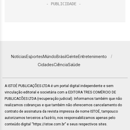
Notícias
Esportes
Mundo
Brasil
Gente
Entretenimento
Cidades
Ciência
Saúde
A ISTOÉ PUBLICAÇÕES LTDA é um portal digital independente e sem
vinculação editorial e societária com a EDITORA TRES COMÉRCIO DE
PUBLICACÕES LTDA (recuperação judicial). Informamos também que não
realizamos cobranças e que também não oferecemos cancelamento do
contrato de assinatura da revista impressa de nome ISTOÉ, tampouco
autorizamos terceiros a fazê-lo, nos responsabilizamos apenas pelo
conteúdo digital “https://istoe.com.br” e seus respectivos sites.