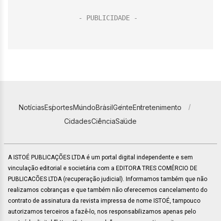
Notícias
Esportes
Mundo
Brasil
Gente
Entretenimento
Cidades
Ciência
Saúde
A ISTOÉ PUBLICAÇÕES LTDA é um portal digital independente e sem
vinculação editorial e societária com a EDITORA TRES COMÉRCIO DE
PUBLICACÕES LTDA (recuperação judicial). Informamos também que não
realizamos cobranças e que também não oferecemos cancelamento do
contrato de assinatura da revista impressa de nome ISTOÉ, tampouco
autorizamos terceiros a fazê-lo, nos responsabilizamos apenas pelo