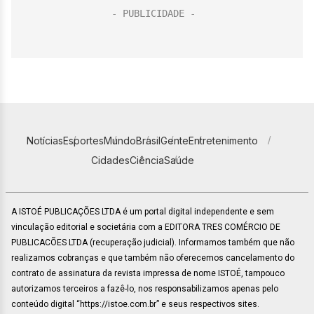
Notícias
Esportes
Mundo
Brasil
Gente
Entretenimento
Cidades
Ciência
Saúde
A ISTOÉ PUBLICAÇÕES LTDA é um portal digital independente e sem
vinculação editorial e societária com a EDITORA TRES COMÉRCIO DE
PUBLICACÕES LTDA (recuperação judicial). Informamos também que não
realizamos cobranças e que também não oferecemos cancelamento do
contrato de assinatura da revista impressa de nome ISTOÉ, tampouco
autorizamos terceiros a fazê-lo, nos responsabilizamos apenas pelo
conteúdo digital “https://istoe.com.br” e seus respectivos sites.