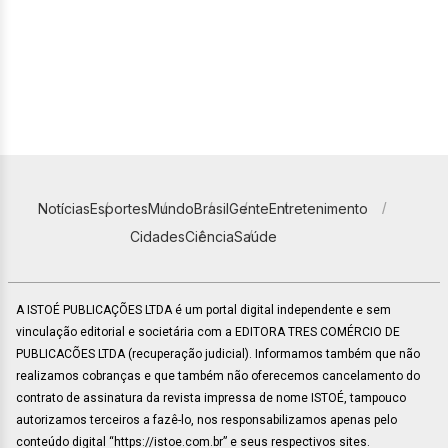
Notícias
Esportes
Mundo
Brasil
Gente
Entretenimento
Cidades
Ciência
Saúde
A ISTOÉ PUBLICAÇÕES LTDA é um portal digital independente e sem
vinculação editorial e societária com a EDITORA TRES COMÉRCIO DE
PUBLICACÕES LTDA (recuperação judicial). Informamos também que não
realizamos cobranças e que também não oferecemos cancelamento do
contrato de assinatura da revista impressa de nome ISTOÉ, tampouco
autorizamos terceiros a fazê-lo, nos responsabilizamos apenas pelo
conteúdo digital “https://istoe.com.br” e seus respectivos sites.