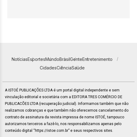
Notícias
Esportes
Mundo
Brasil
Gente
Entretenimento
Cidades
Ciência
Saúde
A ISTOÉ PUBLICAÇÕES LTDA é um portal digital independente e sem
vinculação editorial e societária com a EDITORA TRES COMÉRCIO DE
PUBLICACÕES LTDA (recuperação judicial). Informamos também que não
realizamos cobranças e que também não oferecemos cancelamento do
contrato de assinatura da revista impressa de nome ISTOÉ, tampouco
autorizamos terceiros a fazê-lo, nos responsabilizamos apenas pelo
conteúdo digital “https://istoe.com.br” e seus respectivos sites.