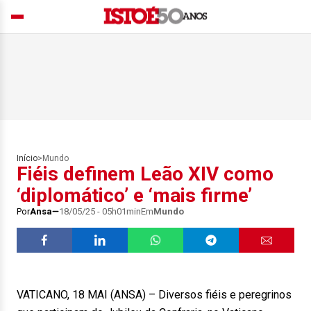
Início
>
Mundo
Fiéis definem Leão XIV como
‘diplomático’ e ‘mais firme’
Por
Ansa
18/05/25 - 05h01min
Em
Mundo
VATICANO, 18 MAI (ANSA) – Diversos fiéis e peregrinos