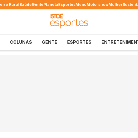
eiro Rural
Saúde
Gente
Planeta
Esportes
Menu
Motorshow
Mulher
Sustent
COLUNAS
GENTE
ESPORTES
ENTRETENIMEN