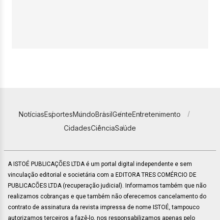
Notícias
Esportes
Mundo
Brasil
Gente
Entretenimento
Cidades
Ciência
Saúde
A ISTOÉ PUBLICAÇÕES LTDA é um portal digital independente e sem
vinculação editorial e societária com a EDITORA TRES COMÉRCIO DE
PUBLICACÕES LTDA (recuperação judicial). Informamos também que não
realizamos cobranças e que também não oferecemos cancelamento do
contrato de assinatura da revista impressa de nome ISTOÉ, tampouco
autorizamos terceiros a fazê-lo, nos responsabilizamos apenas pelo