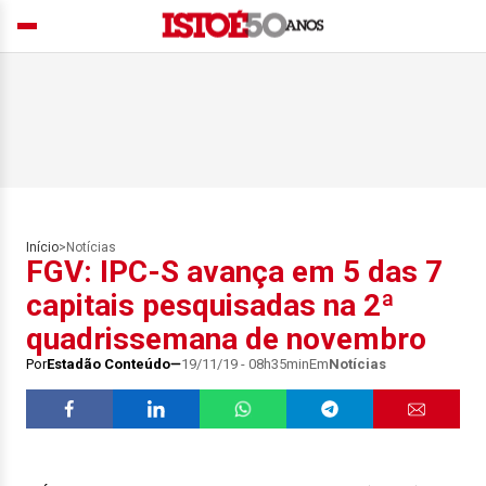
Início
>
Notícias
FGV: IPC-S avança em 5 das 7
capitais pesquisadas na 2ª
quadrissemana de novembro
Por
Estadão Conteúdo
19/11/19 - 08h35min
Em
Notícias