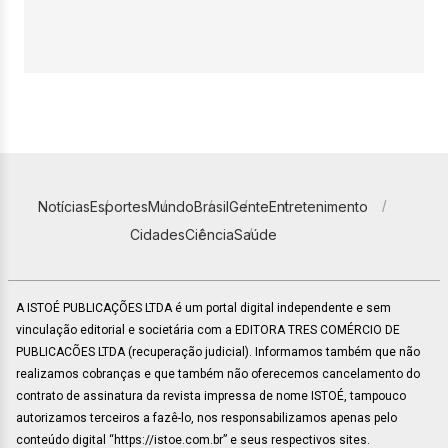
Notícias
Esportes
Mundo
Brasil
Gente
Entretenimento
Cidades
Ciência
Saúde
A ISTOÉ PUBLICAÇÕES LTDA é um portal digital independente e sem
vinculação editorial e societária com a EDITORA TRES COMÉRCIO DE
PUBLICACÕES LTDA (recuperação judicial). Informamos também que não
realizamos cobranças e que também não oferecemos cancelamento do
contrato de assinatura da revista impressa de nome ISTOÉ, tampouco
autorizamos terceiros a fazê-lo, nos responsabilizamos apenas pelo
conteúdo digital “https://istoe.com.br” e seus respectivos sites.