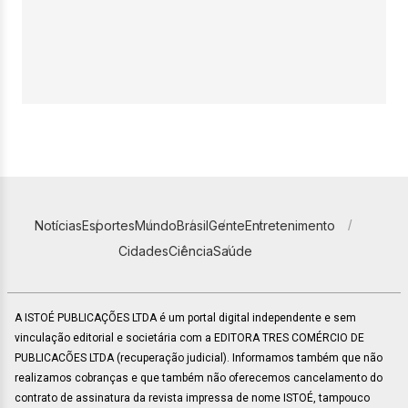
Notícias
Esportes
Mundo
Brasil
Gente
Entretenimento
Cidades
Ciência
Saúde
A ISTOÉ PUBLICAÇÕES LTDA é um portal digital independente e sem
vinculação editorial e societária com a EDITORA TRES COMÉRCIO DE
PUBLICACÕES LTDA (recuperação judicial). Informamos também que não
realizamos cobranças e que também não oferecemos cancelamento do
contrato de assinatura da revista impressa de nome ISTOÉ, tampouco