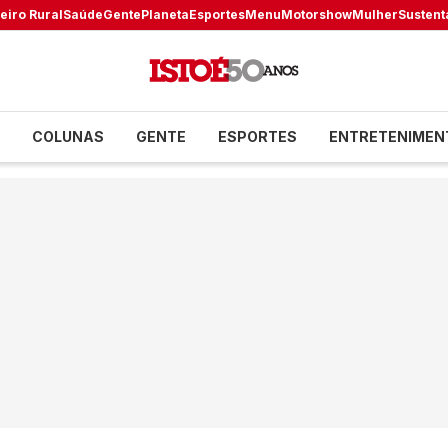
eiro Rural
Saúde
Gente
Planeta
Esportes
Menu
Motorshow
Mulher
Sustent
COLUNAS
GENTE
ESPORTES
ENTRETENIMEN