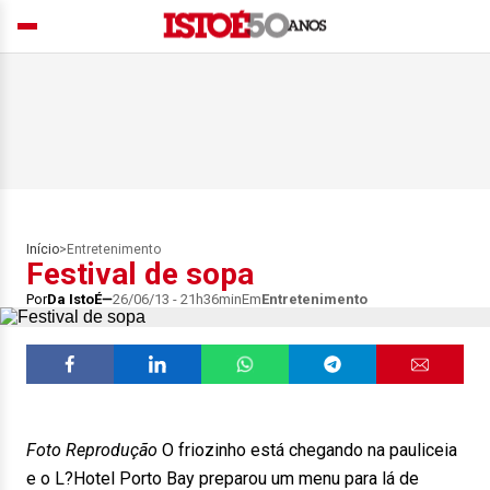
Início
>
Entretenimento
Festival de sopa
Por
Da IstoÉ
26/06/13 - 21h36min
Em
Entretenimento
Foto Reprodução
O friozinho está chegando na pauliceia
e o L?Hotel Porto Bay preparou um menu para lá de