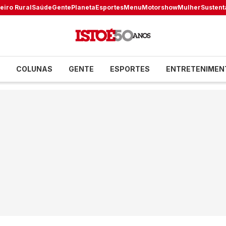
eiro Rural
Saúde
Gente
Planeta
Esportes
Menu
Motorshow
Mulher
Sustent
COLUNAS
GENTE
ESPORTES
ENTRETENIMEN