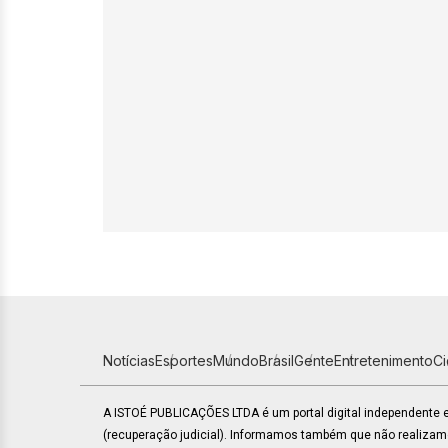
Notícias
Esportes
Mundo
Brasil
Gente
Entretenimento
C
A ISTOÉ PUBLICAÇÕES LTDA é um portal digital independente
(recuperação judicial). Informamos também que não realiza