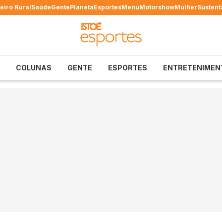
eiro Rural
Saúde
Gente
Planeta
Esportes
Menu
Motorshow
Mulher
Sustent
COLUNAS
GENTE
ESPORTES
ENTRETENIMEN