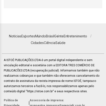
Notícias
Esportes
Mundo
Brasil
Gente
Entretenimento
Cidades
Ciência
Saúde
A ISTOÉ PUBLICAÇÕES LTDA é um portal digital independente e sem
vinculação editorial e societária com a EDITORA TRES COMÉRCIO DE
PUBLICACÕES LTDA (recuperação judicial). Informamos também que não
realizamos cobranças e que também não oferecemos cancelamento do
contrato de assinatura da revista impressa de nome ISTOÉ, tampouco
autorizamos terceiros a fazê-lo, nos responsabilizamos apenas pelo
conteúdo digital “https://istoe.com.br” e seus respectivos sites.
Política de
Assessoria de imprensa:
|
Privacidade
grupoentre.imprensa@agenciafr.com.br