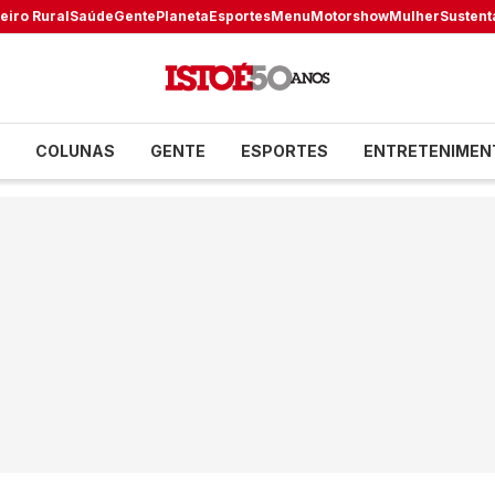
eiro Rural
Saúde
Gente
Planeta
Esportes
Menu
Motorshow
Mulher
Sustent
COLUNAS
GENTE
ESPORTES
ENTRETENIMEN