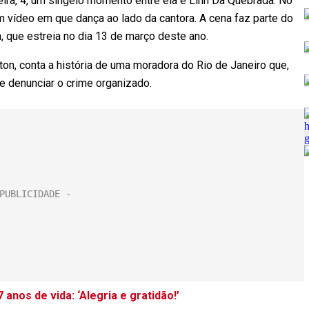
ira, 4, um singelo momento entre ela e Linn Da Quebrada. No
um vídeo em que dança ao lado da cantora. A cena faz parte do
, que estreia no dia 13 de março deste ano.
ton, conta a história de uma moradora do Rio de Janeiro que,
e denunciar o crime organizado.
nos de vida: ‘Alegria e gratidão!’