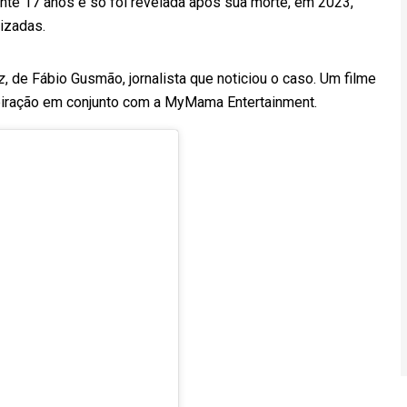
ante 17 anos e só foi revelada após sua morte, em 2023,
lizadas.
z
, de Fábio Gusmão, jornalista que noticiou o caso. Um filme
spiração em conjunto com a MyMama Entertainment.