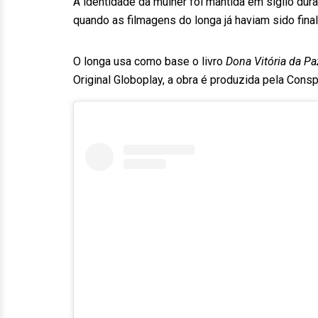
A identidade da mulher foi mantida em sigilo dur
quando as filmagens do longa já haviam sido fina
O longa usa como base o livro
Dona Vitória da Pa
Original Globoplay, a obra é produzida pela Con