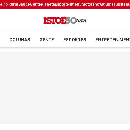
eiro Rural
Saúde
Gente
Planeta
Esportes
Menu
Motorshow
Mulher
Sustent
COLUNAS
GENTE
ESPORTES
ENTRETENIMEN