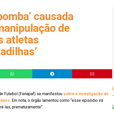
‘bomba’ causada
anipulação de
s atletas
adilhas’
de Futebol (Fenapaf) se manifestou
sobre a investigação do
ileiro
. Em nota, o órgão lamentou como “esse episódio irá
rrá-las, prematuramente”.