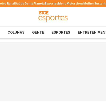
eiro Rural
Saúde
Gente
Planeta
Esportes
Menu
Motorshow
Mulher
Sustent
COLUNAS
GENTE
ESPORTES
ENTRETENIMEN