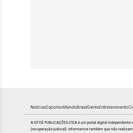
Notícias
Esportes
Mundo
Brasil
Gente
Entretenimento
C
A ISTOÉ PUBLICAÇÕES LTDA é um portal digital independente
(recuperação judicial). Informamos também que não realiza