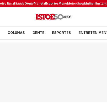
eiro Rural
Saúde
Gente
Planeta
Esportes
Menu
Motorshow
Mulher
Sustent
COLUNAS
GENTE
ESPORTES
ENTRETENIMEN