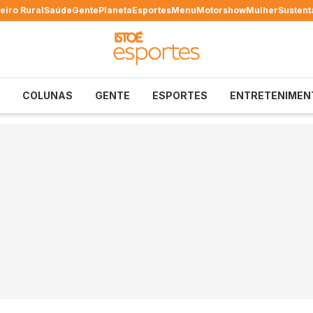
eiro Rural
Saúde
Gente
Planeta
Esportes
Menu
Motorshow
Mulher
Sustent
COLUNAS
GENTE
ESPORTES
ENTRETENIMEN