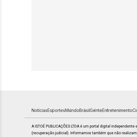
Notícias
Esportes
Mundo
Brasil
Gente
Entretenimento
C
A ISTOÉ PUBLICAÇÕES LTDA é um portal digital independente
(recuperação judicial). Informamos também que não realiza