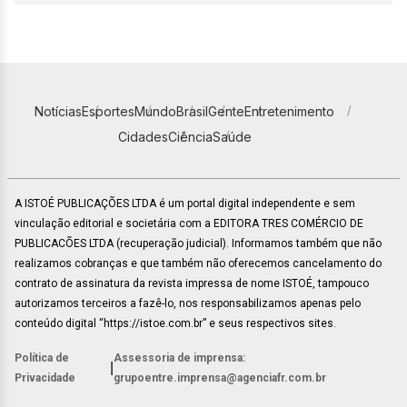
Notícias
Esportes
Mundo
Brasil
Gente
Entretenimento
Cidades
Ciência
Saúde
A ISTOÉ PUBLICAÇÕES LTDA é um portal digital independente e sem
vinculação editorial e societária com a EDITORA TRES COMÉRCIO DE
PUBLICACÕES LTDA (recuperação judicial). Informamos também que não
realizamos cobranças e que também não oferecemos cancelamento do
contrato de assinatura da revista impressa de nome ISTOÉ, tampouco
autorizamos terceiros a fazê-lo, nos responsabilizamos apenas pelo
conteúdo digital “https://istoe.com.br” e seus respectivos sites.
Política de
Assessoria de imprensa:
|
Privacidade
grupoentre.imprensa@agenciafr.com.br