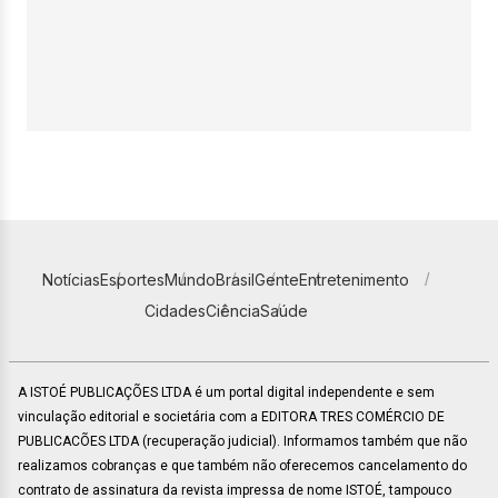
Notícias
Esportes
Mundo
Brasil
Gente
Entretenimento
Cidades
Ciência
Saúde
A ISTOÉ PUBLICAÇÕES LTDA é um portal digital independente e sem
vinculação editorial e societária com a EDITORA TRES COMÉRCIO DE
PUBLICACÕES LTDA (recuperação judicial). Informamos também que não
realizamos cobranças e que também não oferecemos cancelamento do
contrato de assinatura da revista impressa de nome ISTOÉ, tampouco