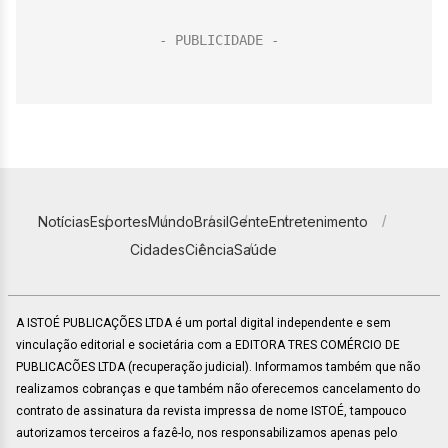
Notícias
Esportes
Mundo
Brasil
Gente
Entretenimento
Cidades
Ciência
Saúde
A ISTOÉ PUBLICAÇÕES LTDA é um portal digital independente e sem
vinculação editorial e societária com a EDITORA TRES COMÉRCIO DE
PUBLICACÕES LTDA (recuperação judicial). Informamos também que não
realizamos cobranças e que também não oferecemos cancelamento do
contrato de assinatura da revista impressa de nome ISTOÉ, tampouco
autorizamos terceiros a fazê-lo, nos responsabilizamos apenas pelo