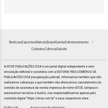
Notícias
Esportes
Mundo
Brasil
Gente
Entretenimento
Cidades
Ciência
Saúde
A ISTOÉ PUBLICAÇÕES LTDA é um portal digital independente e sem
vinculação editorial e societária com a EDITORA TRES COMÉRCIO DE
PUBLICACÕES LTDA (recuperação judicial). Informamos também que não
realizamos cobranças e que também não oferecemos cancelamento do
contrato de assinatura da revista impressa de nome ISTOÉ, tampouco
autorizamos terceiros a fazê-lo, nos responsabilizamos apenas pelo
conteúdo digital “https://istoe.com.br” e seus respectivos sites.
Política de
Assessoria de imprensa: