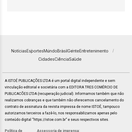
Notícias
Esportes
Mundo
Brasil
Gente
Entretenimento
Cidades
Ciência
Saúde
A ISTOÉ PUBLICAÇÕES LTDA é um portal digital independente e sem
vinculação editorial e societária com a EDITORA TRES COMÉRCIO DE
PUBLICACÕES LTDA (recuperação judicial). Informamos também que não
realizamos cobranças e que também não oferecemos cancelamento do
contrato de assinatura da revista impressa de nome ISTOÉ, tampouco
autorizamos terceiros a fazê-lo, nos responsabilizamos apenas pelo
conteúdo digital “https://istoe.com.br” e seus respectivos sites.
Política de
Assessoria de imprensa: