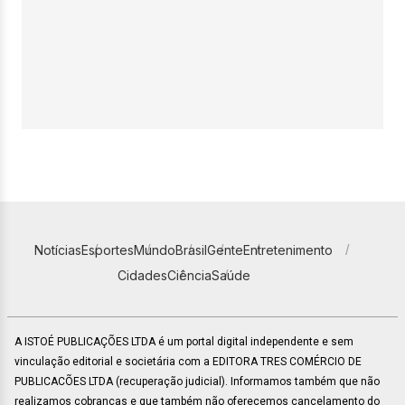
Notícias
Esportes
Mundo
Brasil
Gente
Entretenimento
Cidades
Ciência
Saúde
A ISTOÉ PUBLICAÇÕES LTDA é um portal digital independente e sem
vinculação editorial e societária com a EDITORA TRES COMÉRCIO DE
PUBLICACÕES LTDA (recuperação judicial). Informamos também que não
realizamos cobranças e que também não oferecemos cancelamento do