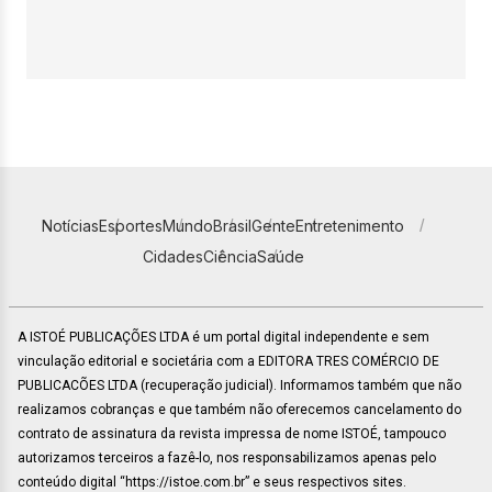
Notícias
Esportes
Mundo
Brasil
Gente
Entretenimento
Cidades
Ciência
Saúde
A ISTOÉ PUBLICAÇÕES LTDA é um portal digital independente e sem
vinculação editorial e societária com a EDITORA TRES COMÉRCIO DE
PUBLICACÕES LTDA (recuperação judicial). Informamos também que não
realizamos cobranças e que também não oferecemos cancelamento do
contrato de assinatura da revista impressa de nome ISTOÉ, tampouco
autorizamos terceiros a fazê-lo, nos responsabilizamos apenas pelo
conteúdo digital “https://istoe.com.br” e seus respectivos sites.