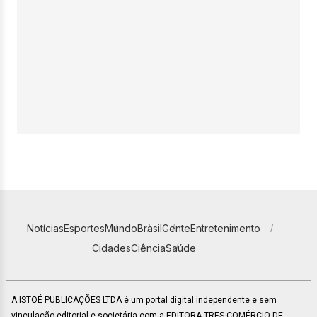
Notícias
Esportes
Mundo
Brasil
Gente
Entretenimento
Cidades
Ciência
Saúde
A ISTOÉ PUBLICAÇÕES LTDA é um portal digital independente e sem
vinculação editorial e societária com a EDITORA TRES COMÉRCIO DE