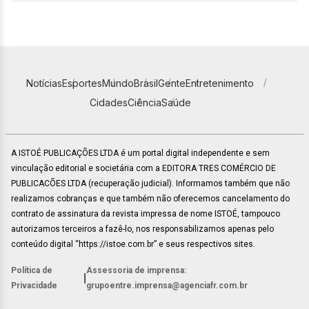
Notícias
Esportes
Mundo
Brasil
Gente
Entretenimento
Cidades
Ciência
Saúde
A ISTOÉ PUBLICAÇÕES LTDA é um portal digital independente e sem
vinculação editorial e societária com a EDITORA TRES COMÉRCIO DE
PUBLICACÕES LTDA (recuperação judicial). Informamos também que não
realizamos cobranças e que também não oferecemos cancelamento do
contrato de assinatura da revista impressa de nome ISTOÉ, tampouco
autorizamos terceiros a fazê-lo, nos responsabilizamos apenas pelo
conteúdo digital “https://istoe.com.br” e seus respectivos sites.
Política de
Assessoria de imprensa:
|
Privacidade
grupoentre.imprensa@agenciafr.com.br