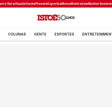
eiro Rural
Saúde
Gente
Planeta
Esportes
Menu
Motorshow
Mulher
Sustent
COLUNAS
GENTE
ESPORTES
ENTRETENIMEN