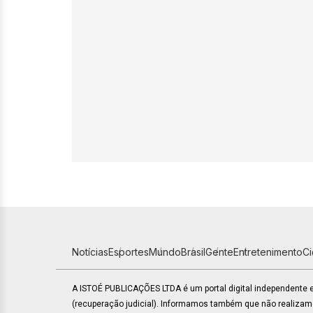
Notícias
Esportes
Mundo
Brasil
Gente
Entretenimento
C
A ISTOÉ PUBLICAÇÕES LTDA é um portal digital independente
(recuperação judicial). Informamos também que não realiza