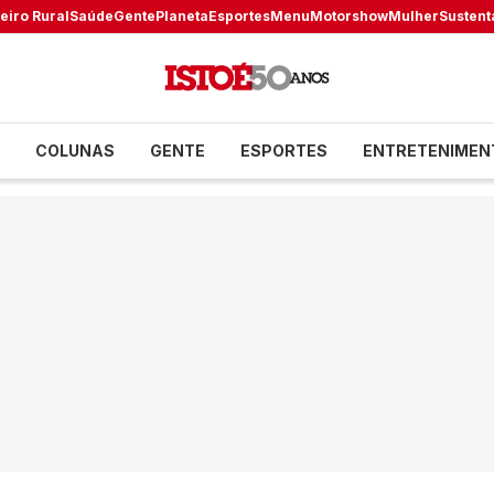
eiro Rural
Saúde
Gente
Planeta
Esportes
Menu
Motorshow
Mulher
Sustent
COLUNAS
GENTE
ESPORTES
ENTRETENIMEN