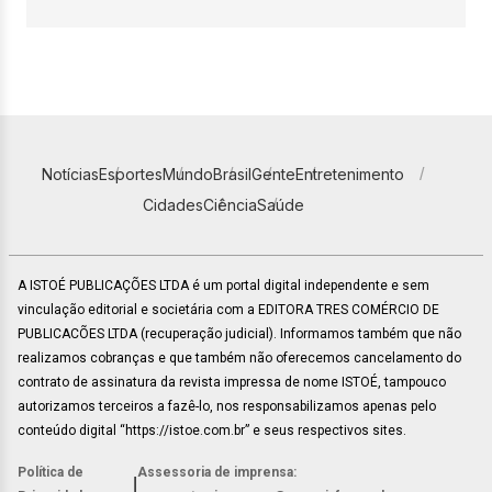
Notícias
Esportes
Mundo
Brasil
Gente
Entretenimento
Cidades
Ciência
Saúde
A ISTOÉ PUBLICAÇÕES LTDA é um portal digital independente e sem
vinculação editorial e societária com a EDITORA TRES COMÉRCIO DE
PUBLICACÕES LTDA (recuperação judicial). Informamos também que não
realizamos cobranças e que também não oferecemos cancelamento do
contrato de assinatura da revista impressa de nome ISTOÉ, tampouco
autorizamos terceiros a fazê-lo, nos responsabilizamos apenas pelo
conteúdo digital “https://istoe.com.br” e seus respectivos sites.
Política de
Assessoria de imprensa:
|