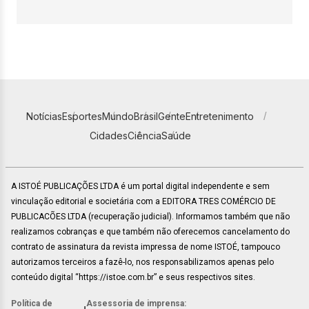
Notícias
Esportes
Mundo
Brasil
Gente
Entretenimento
Cidades
Ciência
Saúde
A ISTOÉ PUBLICAÇÕES LTDA é um portal digital independente e sem
vinculação editorial e societária com a EDITORA TRES COMÉRCIO DE
PUBLICACÕES LTDA (recuperação judicial). Informamos também que não
realizamos cobranças e que também não oferecemos cancelamento do
contrato de assinatura da revista impressa de nome ISTOÉ, tampouco
autorizamos terceiros a fazê-lo, nos responsabilizamos apenas pelo
conteúdo digital “https://istoe.com.br” e seus respectivos sites.
Política de
Assessoria de imprensa: