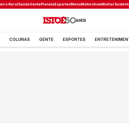
eiro Rural
Saúde
Gente
Planeta
Esportes
Menu
Motorshow
Mulher
Sustent
COLUNAS
GENTE
ESPORTES
ENTRETENIMEN