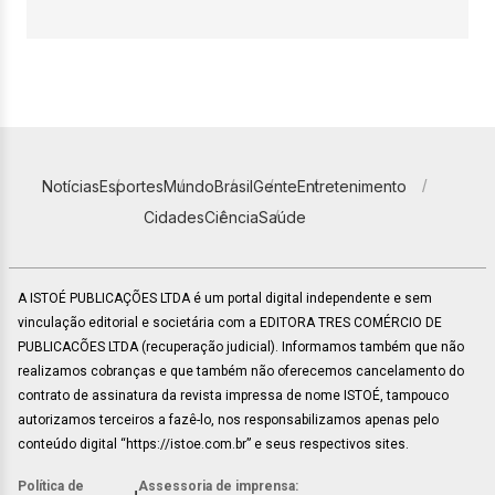
Notícias
Esportes
Mundo
Brasil
Gente
Entretenimento
Cidades
Ciência
Saúde
A ISTOÉ PUBLICAÇÕES LTDA é um portal digital independente e sem
vinculação editorial e societária com a EDITORA TRES COMÉRCIO DE
PUBLICACÕES LTDA (recuperação judicial). Informamos também que não
realizamos cobranças e que também não oferecemos cancelamento do
contrato de assinatura da revista impressa de nome ISTOÉ, tampouco
autorizamos terceiros a fazê-lo, nos responsabilizamos apenas pelo
conteúdo digital “https://istoe.com.br” e seus respectivos sites.
Política de
Assessoria de imprensa: