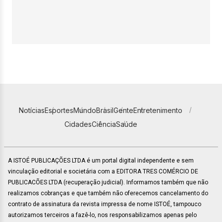
Notícias
Esportes
Mundo
Brasil
Gente
Entretenimento
Cidades
Ciência
Saúde
A ISTOÉ PUBLICAÇÕES LTDA é um portal digital independente e sem
vinculação editorial e societária com a EDITORA TRES COMÉRCIO DE
PUBLICACÕES LTDA (recuperação judicial). Informamos também que não
realizamos cobranças e que também não oferecemos cancelamento do
contrato de assinatura da revista impressa de nome ISTOÉ, tampouco
autorizamos terceiros a fazê-lo, nos responsabilizamos apenas pelo