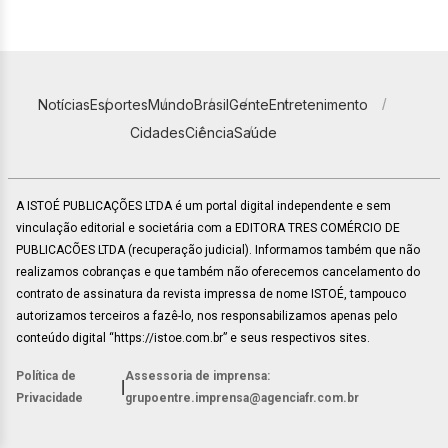
Notícias
Esportes
Mundo
Brasil
Gente
Entretenimento
Cidades
Ciência
Saúde
A ISTOÉ PUBLICAÇÕES LTDA é um portal digital independente e sem
vinculação editorial e societária com a EDITORA TRES COMÉRCIO DE
PUBLICACÕES LTDA (recuperação judicial). Informamos também que não
realizamos cobranças e que também não oferecemos cancelamento do
contrato de assinatura da revista impressa de nome ISTOÉ, tampouco
autorizamos terceiros a fazê-lo, nos responsabilizamos apenas pelo
conteúdo digital “https://istoe.com.br” e seus respectivos sites.
Política de
Assessoria de imprensa:
|
Privacidade
grupoentre.imprensa@agenciafr.com.br