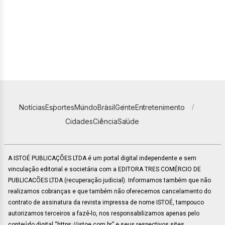
Notícias
Esportes
Mundo
Brasil
Gente
Entretenimento
Cidades
Ciência
Saúde
A ISTOÉ PUBLICAÇÕES LTDA é um portal digital independente e sem
vinculação editorial e societária com a EDITORA TRES COMÉRCIO DE
PUBLICACÕES LTDA (recuperação judicial). Informamos também que não
realizamos cobranças e que também não oferecemos cancelamento do
contrato de assinatura da revista impressa de nome ISTOÉ, tampouco
autorizamos terceiros a fazê-lo, nos responsabilizamos apenas pelo
conteúdo digital “https://istoe.com.br” e seus respectivos sites.