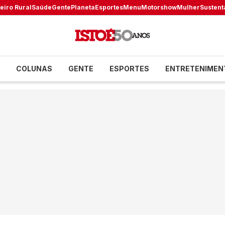
eiro Rural
Saúde
Gente
Planeta
Esportes
Menu
Motorshow
Mulher
Sustent
COLUNAS
GENTE
ESPORTES
ENTRETENIMEN