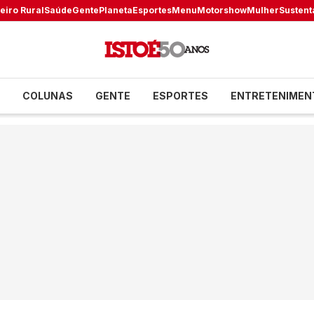
eiro Rural
Saúde
Gente
Planeta
Esportes
Menu
Motorshow
Mulher
Sustent
COLUNAS
GENTE
ESPORTES
ENTRETENIMEN