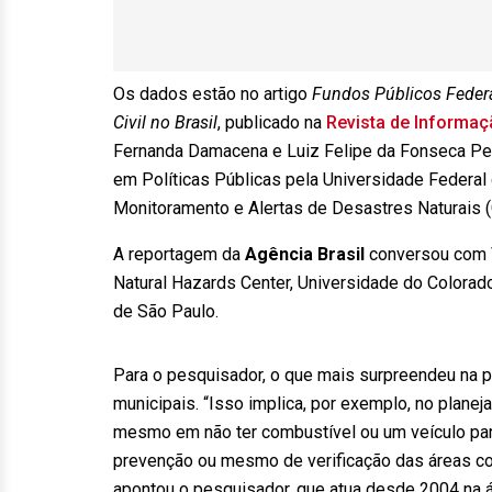
Os dados estão no artigo
Fundos Públicos Federa
Civil no Brasil
, publicado na
Revista de Informaç
Fernanda Damacena e Luiz Felipe da Fonseca Per
em Políticas Públicas pela Universidade Federal
Monitoramento e Alertas de Desastres Naturais 
A reportagem da
Agência Brasil
conversou com V
Natural Hazards Center, Universidade do Colora
de São Paulo.
Para o pesquisador, o que mais surpreendeu na pe
municipais. “Isso implica, por exemplo, no plan
mesmo em não ter combustível ou um veículo para
prevenção ou mesmo de verificação das áreas co
apontou o pesquisador, que atua desde 2004 na á