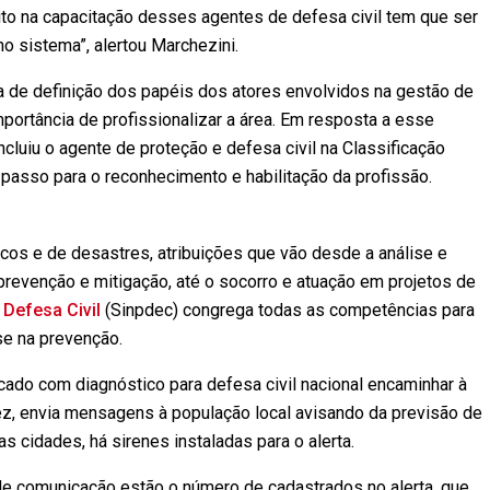
ito na capacitação desses agentes de defesa civil tem que ser
o sistema”, alertou Marchezini.
 de definição dos papéis dos atores envolvidos na gestão de
portância de profissionalizar a área. Em resposta a esse
ncluiu o agente de proteção e defesa civil na Classificação
passo para o reconhecimento e habilitação da profissão.
cos e de desastres, atribuições que vão desde a análise e
revenção e mitigação, até o socorro e atuação em projetos de
 Defesa Civil
(Sinpdec) congrega todas as competências para
se na prevenção.
do com diagnóstico para defesa civil nacional encaminhar à
 vez, envia mensagens à população local avisando da previsão de
 cidades, há sirenes instaladas para o alerta.
e comunicação estão o número de cadastrados no alerta, que