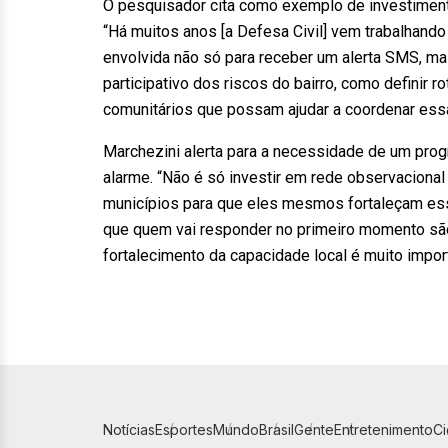
O pesquisador cita como exemplo de investimento
“Há muitos anos [a Defesa Civil] vem trabalhand
envolvida não só para receber um alerta SMS, m
participativo dos riscos do bairro, como definir r
comunitários que possam ajudar a coordenar essas
Marchezini alerta para a necessidade de um progr
alarme. “Não é só investir em rede observacional
municípios para que eles mesmos fortaleçam es
que quem vai responder no primeiro momento sã
fortalecimento da capacidade local é muito impor
Notícias
Esportes
Mundo
Brasil
Gente
Entretenimento
C