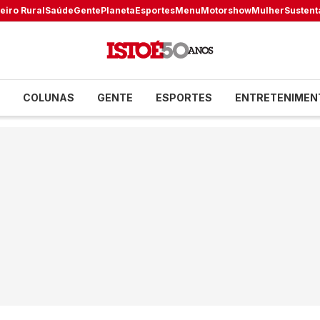
eiro Rural
Saúde
Gente
Planeta
Esportes
Menu
Motorshow
Mulher
Sustent
COLUNAS
GENTE
ESPORTES
ENTRETENIMEN