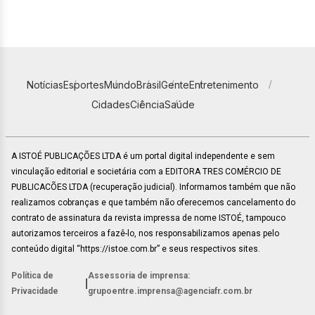
Notícias
Esportes
Mundo
Brasil
Gente
Entretenimento
Cidades
Ciência
Saúde
A ISTOÉ PUBLICAÇÕES LTDA é um portal digital independente e sem
vinculação editorial e societária com a EDITORA TRES COMÉRCIO DE
PUBLICACÕES LTDA (recuperação judicial). Informamos também que não
realizamos cobranças e que também não oferecemos cancelamento do
contrato de assinatura da revista impressa de nome ISTOÉ, tampouco
autorizamos terceiros a fazê-lo, nos responsabilizamos apenas pelo
conteúdo digital “https://istoe.com.br” e seus respectivos sites.
Política de
Assessoria de imprensa:
|
Privacidade
grupoentre.imprensa@agenciafr.com.br