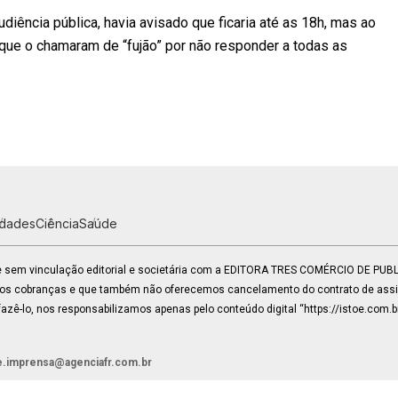
udiência pública, havia avisado que ficaria até as 18h, mas ao
, que o chamaram de “fujão” por não responder a todas as
idades
Ciência
Saúde
 e sem vinculação editorial e societária com a EDITORA TRES COMÉRCIO DE PU
mos cobranças e que também não oferecemos cancelamento do contrato de assin
zê-lo, nos responsabilizamos apenas pelo conteúdo digital “https://istoe.com.b
e.imprensa@agenciafr.com.br