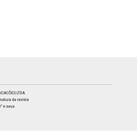
BLICACÕES LTDA
atura da revista
r” e seus