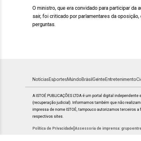
O ministro, que era convidado para participar da a
sair, foi criticado por parlamentares da oposição
perguntas.
Notícias
Esportes
Mundo
Brasil
Gente
Entretenimento
C
A ISTOÉ PUBLICAÇÕES LTDA é um portal digital independente
(recuperação judicial). Informamos também que não realiza
impressa de nome ISTOÉ, tampouco autorizamos terceiros a fa
respectivos sites.
|
Política de Privacidade
Assessoria de imprensa: grupoentr