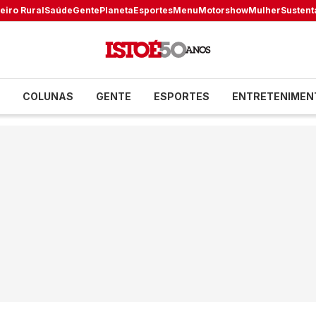
eiro Rural
Saúde
Gente
Planeta
Esportes
Menu
Motorshow
Mulher
Sustent
COLUNAS
GENTE
ESPORTES
ENTRETENIMEN