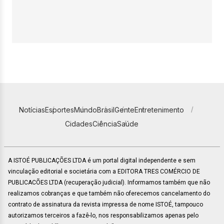
Notícias
Esportes
Mundo
Brasil
Gente
Entretenimento
Cidades
Ciência
Saúde
A ISTOÉ PUBLICAÇÕES LTDA é um portal digital independente e sem
vinculação editorial e societária com a EDITORA TRES COMÉRCIO DE
PUBLICACÕES LTDA (recuperação judicial). Informamos também que não
realizamos cobranças e que também não oferecemos cancelamento do
contrato de assinatura da revista impressa de nome ISTOÉ, tampouco
autorizamos terceiros a fazê-lo, nos responsabilizamos apenas pelo