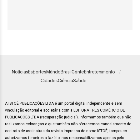
Notícias
Esportes
Mundo
Brasil
Gente
Entretenimento
Cidades
Ciência
Saúde
A ISTOÉ PUBLICAÇÕES LTDA é um portal digital independente e sem
vinculação editorial e societária com a EDITORA TRES COMÉRCIO DE
PUBLICACÕES LTDA (recuperação judicial). Informamos também que não
realizamos cobranças e que também não oferecemos cancelamento do
contrato de assinatura da revista impressa de nome ISTOÉ, tampouco
autorizamos terceiros a fazê-lo, nos responsabilizamos apenas pelo