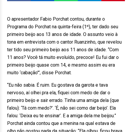
O apresentador Fabio Porchat contou, durante o
Programa do Porchat na quinta-feira (1º), ter dado seu
primeiro beijo aos 13 anos de idade. O assunto veio à
tona em entrevista com o cantor Ruanzinho, que revelou
ter tido seu primeiro beijo aos 11 anos de idade. “Com
11 anos? Você tá muito evoluído, precoce! Eu fui dar o
primeiro beijo quase com 14, e mesmo assim eu era
muito ‘cabação'”, disse Porchat.
“Eu não sabia. É ruim. Eu gostava da garota e tava
nervoso, aí olhei pra ela, fiquei com medo de dar o
primeiro beijo e sair errado. Tinha uma amiga dela (que
falou): ‘Tá com medo?’. ‘É, não sei como dar beijo’. Ela
falou: ‘Deixa eu te ensinar’. E a amiga dela me beijou.”
Porchat ainda contou que a menina na qual estava de
olho não gostou nada da situação: “Ela olhou, ficou brava