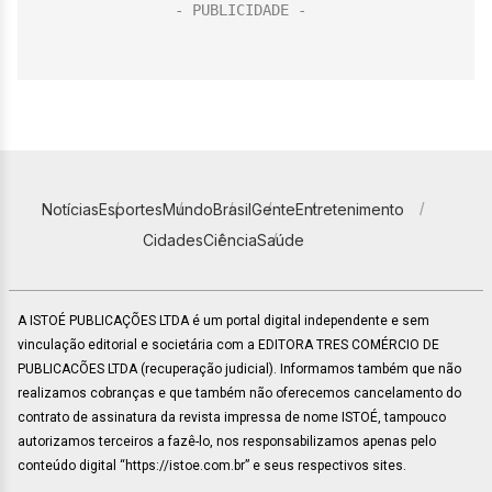
Notícias
Esportes
Mundo
Brasil
Gente
Entretenimento
Cidades
Ciência
Saúde
A ISTOÉ PUBLICAÇÕES LTDA é um portal digital independente e sem
vinculação editorial e societária com a EDITORA TRES COMÉRCIO DE
PUBLICACÕES LTDA (recuperação judicial). Informamos também que não
realizamos cobranças e que também não oferecemos cancelamento do
contrato de assinatura da revista impressa de nome ISTOÉ, tampouco
autorizamos terceiros a fazê-lo, nos responsabilizamos apenas pelo
conteúdo digital “https://istoe.com.br” e seus respectivos sites.