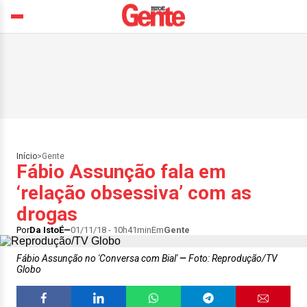
Início
>
Gente
Fábio Assunção fala em
‘relação obsessiva’ com as
drogas
Por
Da IstoÉ
01/11/18 - 10h41min
Em
Gente
Fábio Assunção no 'Conversa com Bial'
Foto: Reprodução/TV
Globo